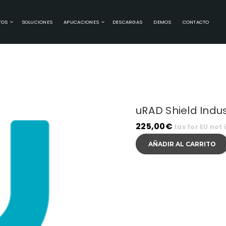
TOS
SOLUCIONES
APLICACIONES
DESCARGAS
DEMOS
CONTACTO
uRAD Shield Indus
225,00
€
tax for EU not 
AÑADIR AL CARRITO