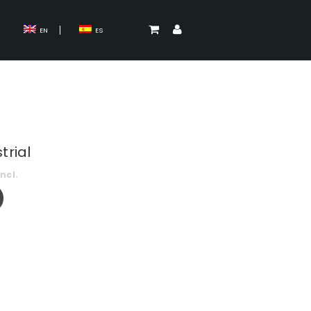
EN
ES
trial
incl.