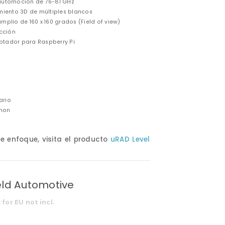
automoción de 76-81 GHz
miento 3D de múltiples blancos
plio de 160 x 160 grados (Field of view)
cción
aptador para Raspberry Pi
:
ario
thon
de enfoque, visita el producto
uRAD Level
eld Automotive
 for EU not incl.