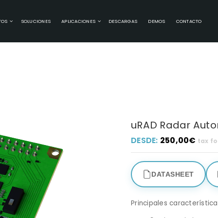
TOS
SOLUCIONES
APLICACIONES
DESCARGAS
DEMOS
CONTACTO
uRAD Radar Auto
DESDE:
250,00
€
tax fo
DATASHEET
Principales característica