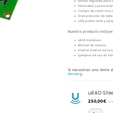
Banda regulada para 
Velocidad y posiciona
Campo de visión muy am
Gran precisión de dete
USB, puerto serie y ad
Nuestro producto incluye
uRAD Hardware
Manual de Usuario
Interfaz Gráfica de Usu
Ejemplos de uso en Py
Si necesitas una lente 
Sensing
.
uRAD Shi
250,00
€
tax