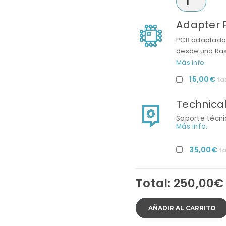
Adapter P
PCB adaptador
desde una Ras
Más info.
15,00
€
ta
Technica
Soporte técni
Más info.
35,00
€
ta
Total:
250,00
€
AÑADIR AL CARRITO