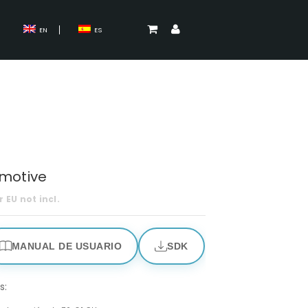
EN
ES
motive
r EU not incl.
MANUAL DE USUARIO
SDK
s: