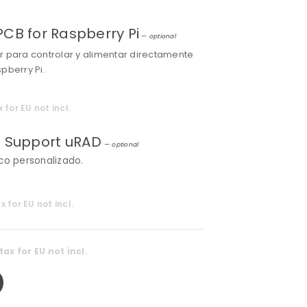
CB for Raspberry Pi
— optional
 para controlar y alimentar directamente
pberry Pi.
x for EU not incl.
l Support uRAD
— optional
co personalizado.
x for EU not incl.
tax for EU not incl.