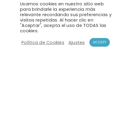
Usamos cookies en nuestro sitio web
Aforador con
procesamiento local sobre
para brindarle la experiencia más
Linux
y
almacenamiento del histórico a
relevante recordando sus preferencias y
bordo
, con mayor flexibilidad de
visitas repetidas. Al hacer clic en
integración y apto para conectividad
"Aceptar", acepta el uso de TODAS las
cookies.
intermitente.
Política de Cookies
Ajustes
ACCEPT
RECOMENDADO PARA
Proyectos con integración compleja y
conectividad 4G
Despliegues con histórico guardado en
el propio aforador
Puntos con cobertura intermitente
Pedir recomendación sobre RPi
→
COMPARATIVA TÉCNICA
Evaluar mi punto
Ver modelos
Compact y RPi punto a punto