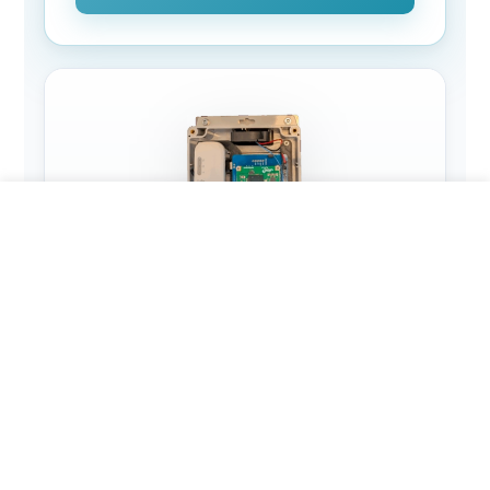
PROYECTOS CONFIGURABLES
URAD SMART TRAFFIC
RPi
Almacenamiento local
Procesamiento Linux
WiFi + 4G